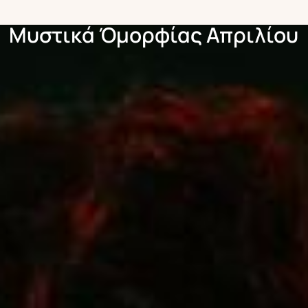
Μυστικά Όμορφίας Απριλίου